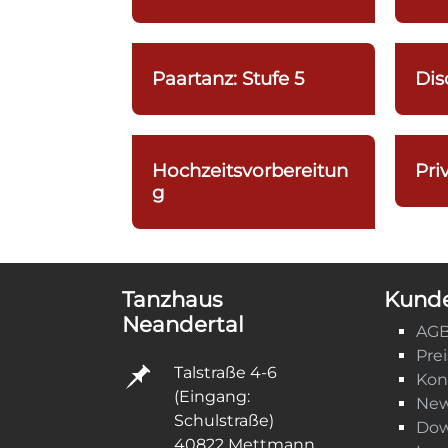
Paartanz: Stufe 5
Dis
Hochzeitsvorbereitun
Pri
g
Tanzhaus
Kunde
Neandertal
AG
Pre
Talstraße 4-6
Kon
(Eingang:
New
Schulstraße)
Dow
40822 Mettmann