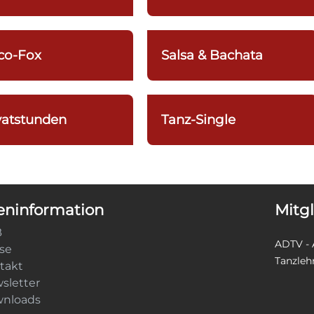
co-Fox
Salsa & Bachata
vatstunden
Tanz-Single
ninformation
Mitg
B
ADTV - 
ise
Tanzleh
takt
sletter
nloads