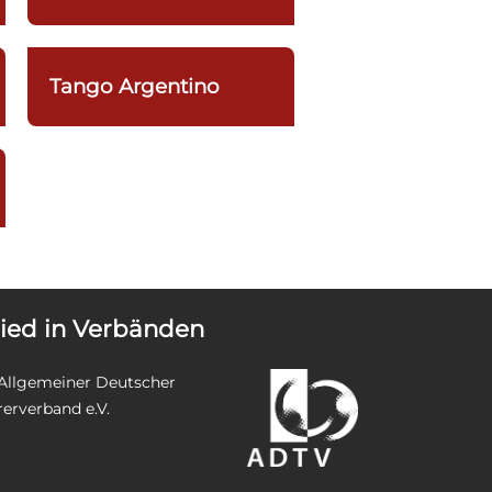
Tango Argentino
lied in Verbänden
Allgemeiner Deutscher
rerverband e.V.