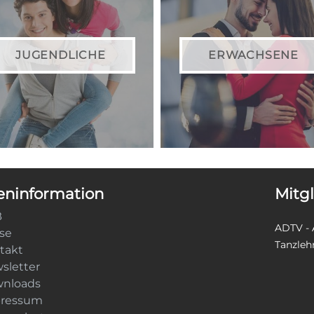
JUGENDLICHE
ERWACHSENE
ninformation
Mitg
B
ADTV - 
ise
Tanzleh
takt
sletter
nloads
ressum