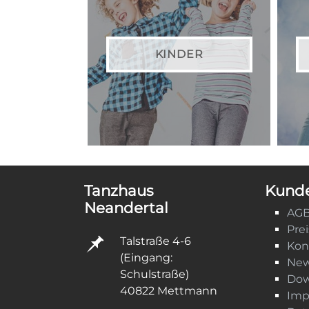
KINDER
Tanzhaus
Kunde
Neandertal
AG
Pre
Talstraße 4-6
Kon
(Eingang:
New
Schulstraße)
Dow
40822 Mettmann
Imp