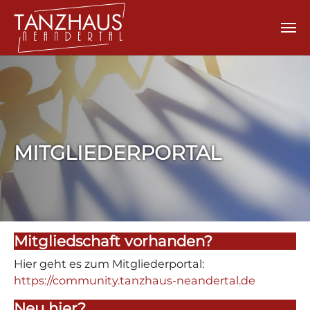
Zum Hauptinhalt springen
MITGLIEDERPORTAL
Mitgliedschaft vorhanden?
Hier geht es zum Mitgliederportal:
https://community.tanzhaus-neandertal.de
Neu hier?