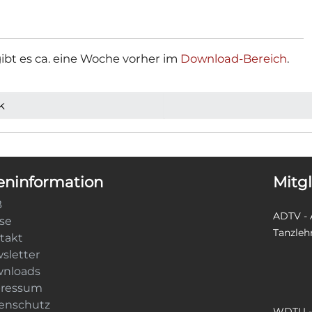
 gibt es ca. eine Woche vorher im
Download-Bereich
.
k
ninformation
Mitg
B
ADTV - 
ise
Tanzleh
takt
sletter
nloads
ressum
enschutz
WDTU - 