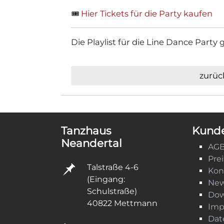
🎟️
Hier Tickets für die Party kaufen
Die Playlist für die Line Dance Party
zurüc
Tanzhaus
Kunde
Neandertal
AG
Pre
Talstraße 4-6
Kon
(Eingang:
New
Schulstraße)
Dow
40822 Mettmann
Imp
Dat